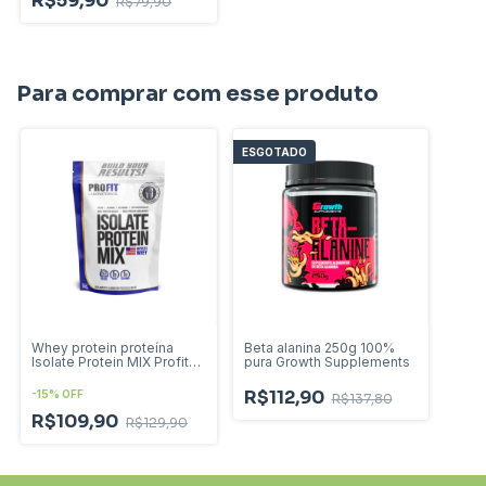
R$59,90
R$79,90
Para comprar com esse produto
ESGOTADO
Whey protein proteína
Beta alanina 250g 100%
Isolate Protein MIX Profit
pura Growth Supplements
900g
R$112,90
-
15
%
OFF
R$137,80
R$109,90
R$129,90