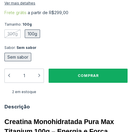
Ver mais detalhes
Frete grátis
a partir de
R$299,00
Tamanho:
100g
300g
100g
Sabor:
Sem sabor
Sem sabor
2
em estoque
Descrição
Creatina Monohidratada Pura Max 
Titanium 100g – Energia e Força 