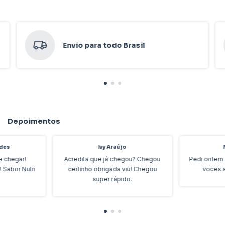
externos e análises laboratoriais;
Envio para todo Brasil
-O resultado é uma creatina referência
entre outras marcas.
Depoimentos
des
Ivy Araújo
e chegar!
Acredita que já chegou? Chegou
Pedi ontem 
! Sabor Nutri
certinho obrigada viu! Chegou
voces 
super rápido.