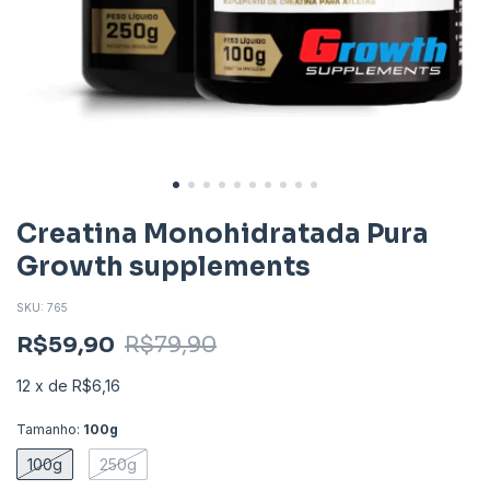
Creatina Monohidratada Pura
Growth supplements
SKU:
765
R$59,90
R$79,90
12
x
de
R$6,16
Tamanho:
100g
100g
250g