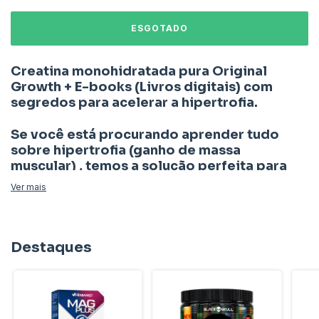
Creatina monohidratada pura Original
Growth + E-books (Livros digitais) com
segredos para acelerar a hipertrofia.
Se você está procurando aprender tudo
sobre hipertrofia (ganho de massa
muscular) , temos a solução perfeita para
você.
Ver mais
Nossos eBooks exclusivos fornecem as
melhores técnicas para hipertrofia com
Creatina.
Destaques
Voce vai receber: