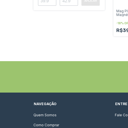
APLICAR
Mag P
Magné
60 Ca
-
18
%
O
R$3
NAVEGAÇÃO
ENTRE
Quem Somos
Fale C
Como Comprar