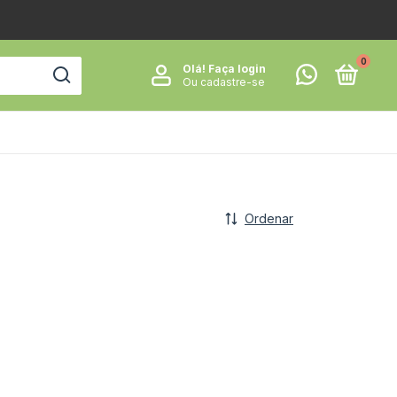
0
Olá!
Faça login
Ou cadastre-se
Ordenar