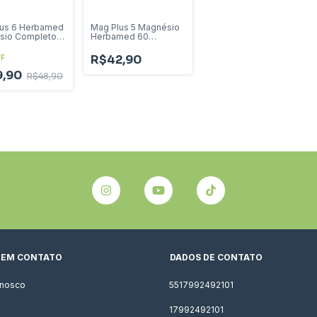
lus 6 Herbamed
Mag Plus 5 Magnésio
sio Completo
Herbamed 60
ps
Cápsulas
R$42,90
FF
9,90
R$48,90
 EM CONTATO
DADOS DE CONTATO
onosco
5517992492101
17992492101