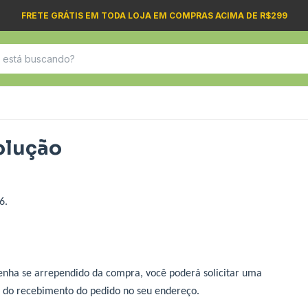
FRETE GRÁTIS EM TODA LOJA EM COMPRAS ACIMA DE R$299
volução
6.
tenha se arrependido da compra, você poderá solicitar uma
a do recebimento do pedido no seu endereço.