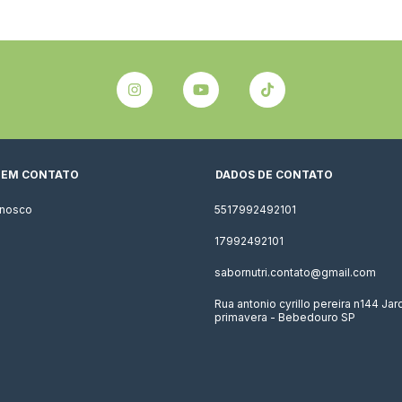
 EM CONTATO
DADOS DE CONTATO
onosco
5517992492101
17992492101
sabornutri.contato@gmail.com
Rua antonio cyrillo pereira n144 Jar
primavera - Bebedouro SP