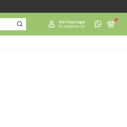
0
Olá!
Faça login
Ou cadastre-se