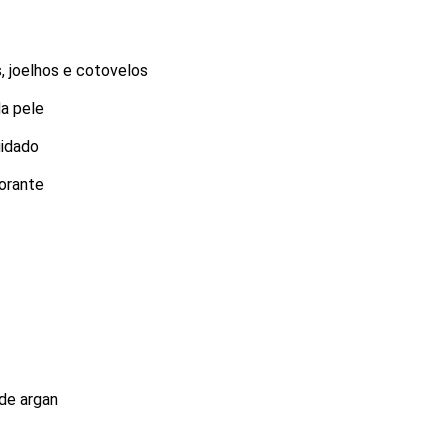
, joelhos e cotovelos
da pele
uidado
orante
de argan