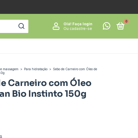
0
Olá!
Faça login
Ou cadastre-se
o e massagem
>
Para hidratação
>
Sebo de Carneiro com Óleo de
150g
e Carneiro com Óleo
an Bio Instinto 150g
es