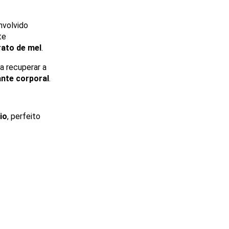
nvolvido 
e 
rato de mel
.
a recuperar a 
nte corporal
.
io
, perfeito 