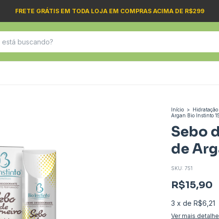
FRETE GRÁTIS EM TODA LOJA EM COMPRAS ACIMA DE R$299
Início
>
Hidrataçã
Argan Bio Instinto 
Sebo d
de Arg
SKU:
751
R$15,90
3
x
de
R$6,21
Ver mais detalh