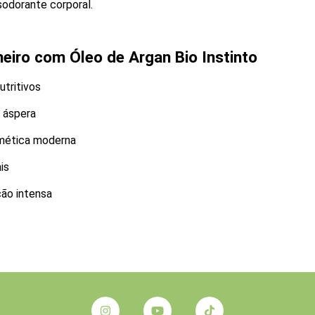
sodorante corporal.
eiro com Óleo de Argan Bio Instinto
utritivos
 áspera
smética moderna
is
ção intensa