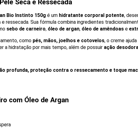
 Pele Seca e Ressecada
n Bio Instinto 150g
 é um 
hidratante corporal potente
, dese
 e ressecada. Sua fórmula combina ingredientes tradicionalment
mo 
sebo de carneiro
, 
óleo de argan
, 
óleo de amêndoas
 e 
ext
ecamento, como 
pés, mãos, joelhos e cotovelos
, o creme ajuda 
er a hidratação por mais tempo, além de possuir 
ação desodora
ção profunda, proteção contra o ressecamento e toque mac
iro com Óleo de Argan
spera