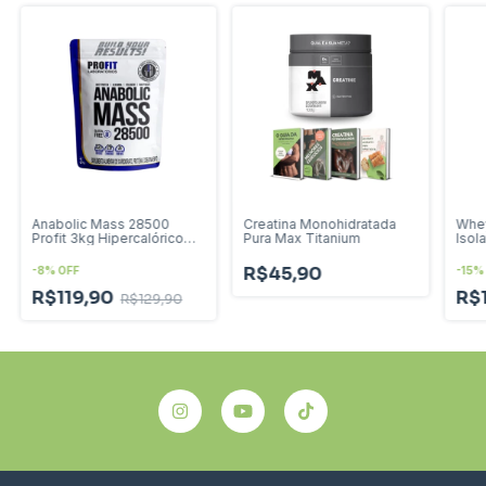
Anabolic Mass 28500
Creatina Monohidratada
Whey
Profit 3kg Hipercalórico
Pura Max Titanium
Isola
Massa Peso
900
R$45,90
-
8
%
OFF
-
15
R$119,90
R$
R$129,90